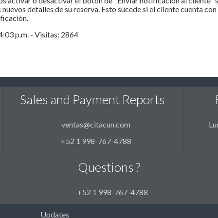
activar o desactivar el botón de "Enviar notificación al cliente" 
s nuevos detalles de su reserva. Esto sucede si el cliente cuenta co
ificación.
:03 p.m. - Visitas: 2864
Sales and Payment Reports
ventas@citacun.com
Lu
+52 1 998-767-4788
Questions ?
+52 1 998-767-4788
Updates