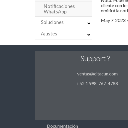
Nota: Podemos 
cliente con lo
Notificaciones
omitirá la not
WhatsApp
May 7, 2023, 4
Soluciones
Ajustes
Support ?
ventas@citacun.com
+52 1 998-767-4788
Documentación