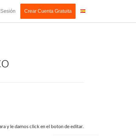
r Sesión
Crear Cuenta Gratuita
to
a y le damos click en el boton de editar.