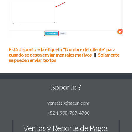
Está disponible la etiqueta "Nombre del cliente" para
cuando se desea enviar mensajes masivos
||
Solamente
se pueden enviar textos
Soporte ?
ventas@citacun.com
+52 1 998-767-4788
Ventas y Reporte de Pagos